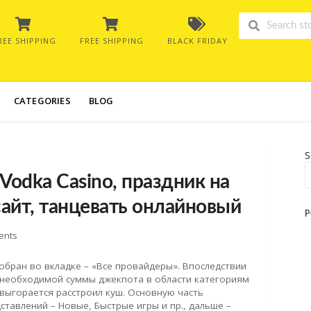
REE SHIPPING
FREE SHIPPING
BLACK FRIDAY
CATEGORIES
BLOG
S
Vodka Casino, праздник на
айт, танцевать онлайновый
P
ents
обран во вкладке – «Все провайдеры». Впоследствии
, необходимой суммы джекпота в области категориям
 выгорается расстроил куш. Основную часть
тавлений – Новые, Быстрые игры и пр., дальше –