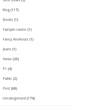
blog
(117)
Books
(1)
Fairspin-casino
(1)
Fancy Workouts
(1)
Jeans
(1)
News
(20)
P1
(4)
Pablic
(2)
Post
(68)
Uncategorized
(174)