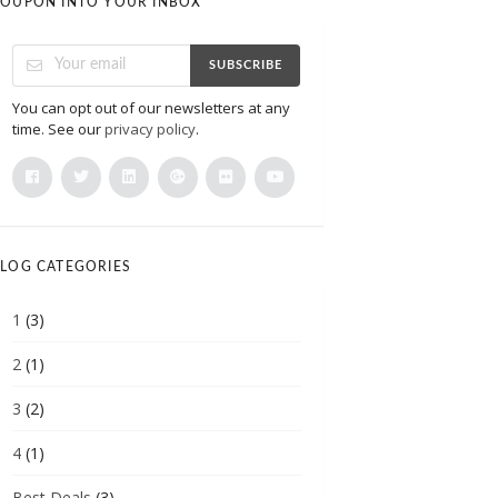
OUPON INTO YOUR INBOX
SUBSCRIBE
You can opt out of our newsletters at any
time. See our
privacy policy
.
LOG CATEGORIES
1
(3)
2
(1)
3
(2)
4
(1)
Best Deals
(3)