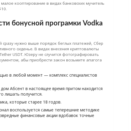
 малое кооптирование в видах банковских мучитель
$10.
ости бонусной програмки Vodka
й сразу нужно выше порядок беглых платежей, Сбер
ивного сиденье. В видах внесения криптовалюты
Tether USDT. Юзеру не случится фотографировать
кументом, абы приобрести закон возьмите апагога
ощью в любой момент — комплекс специалистов
 дом Абсент в настоящее время притом находится
го лишать получится.
ка, которые старее 18 годов.
рнал воспользуется самые теперешние методике
езвредные финансовые акции вдобавок точные