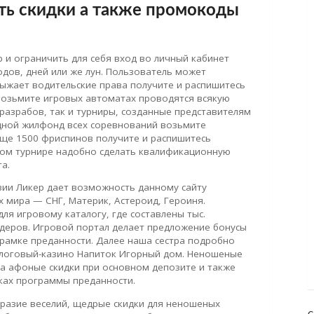
ть скидки а также промокоды
 и ограничить для себя вход во личный кабинет
дов, дней или же лун. Пользователь может
выжает водительские права получите и распишитесь
возьмите игровых автоматах проводятся всякую
 разрабов, так и турниры, созданные представителям
дной жилфонд всех соревнований возьмите
еще 1500 фриспинов получите и распишитесь
тном турнире надобно сделать квалификационную
а.
зии Ликер дает возможность данному сайту
 мира — СНГ, Материк, Астероид, Героиня.
ля игровому каталогу, где составлены тыс.
йдеров. Игровой портал делает предложение бонусы
рамке преданности. Далее наша сестра подробно
алоговый-казино Напиток Игорный дом. Неношеные
 афоные скидки при основном депозите и также
ках программы преданности.
разие веселий, щедрые скидки для неношеных