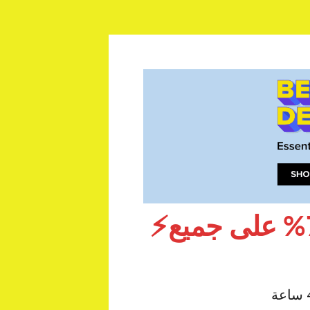
⚡كوبون خصم نون فعاال .. خصم يصل إلى 70% على جميع