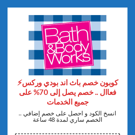
⚡كوبون خصم باث اند بودي وركس
فعاال .. خصم يصل إلى 70% على
جميع الخدمات
انسخ الكود و احصل على خصم إضافي ..
الخصم ساري لمدة 48 ساعة