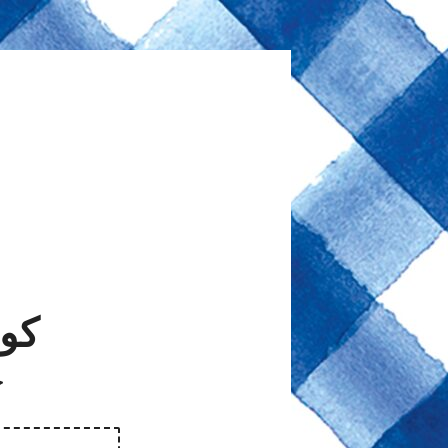
كوب
خص