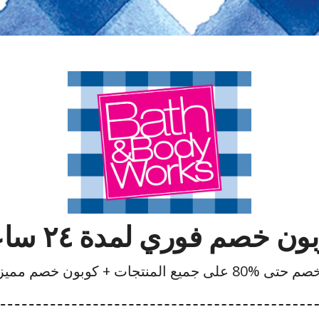
ون خصم فوري لمدة ٢٤ ساعة
م حتى %80 على جميع المنتجات + كوبون خصم مميز