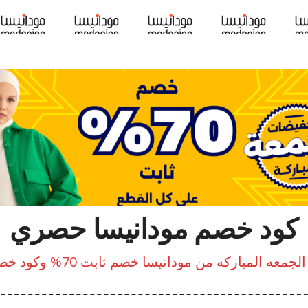
كود خصم مودانيسا حصري
عه المباركه من مودانيسا خصم ثابت 70% وكود خصم إضافي