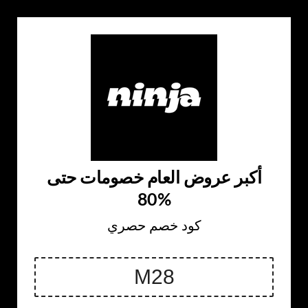
أكبر عروض العام خصومات حتى
%80
كود خصم حصري