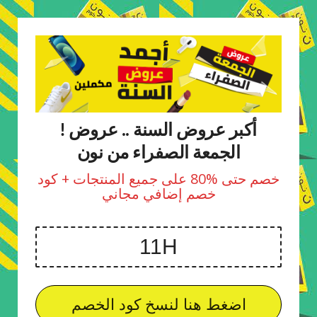
! أكبر عروض السنة .. عروض
الجمعة الصفراء من نون
خصم حتى %80 على جميع المنتجات + كود
خصم إضافي مجاني
اضغط هنا لنسخ كود الخصم