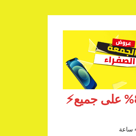
⚡كوبون خصم نون فعاال .. خصم يصل إلى 80% على جميع