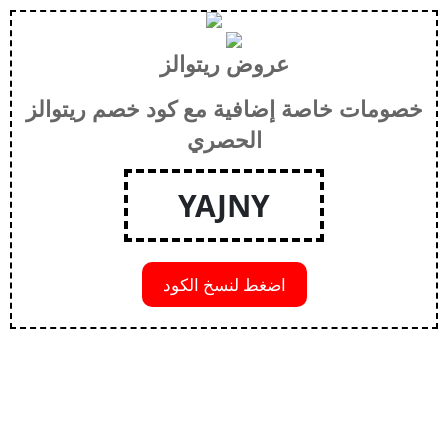
عروض ريتوالز
خصومات خاصة إضافية مع كود خصم ريتوالز
الحصري
YAJNY
اضغط لنسخ الكود