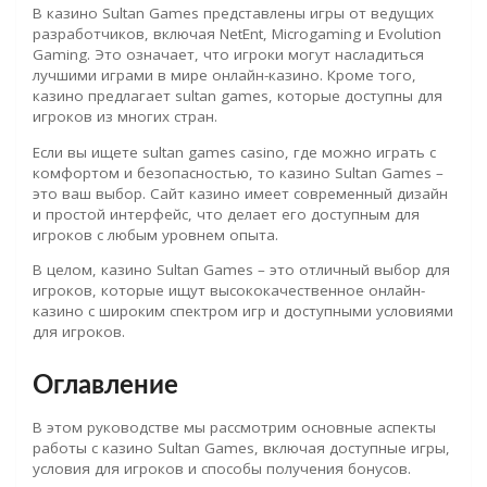
В казино Sultan Games представлены игры от ведущих
разработчиков, включая NetEnt, Microgaming и Evolution
Gaming. Это означает, что игроки могут насладиться
лучшими играми в мире онлайн-казино. Кроме того,
казино предлагает sultan games, которые доступны для
игроков из многих стран.
Если вы ищете sultan games casino, где можно играть с
комфортом и безопасностью, то казино Sultan Games –
это ваш выбор. Сайт казино имеет современный дизайн
и простой интерфейс, что делает его доступным для
игроков с любым уровнем опыта.
В целом, казино Sultan Games – это отличный выбор для
игроков, которые ищут высококачественное онлайн-
казино с широким спектром игр и доступными условиями
для игроков.
Оглавление
В этом руководстве мы рассмотрим основные аспекты
работы с казино Sultan Games, включая доступные игры,
условия для игроков и способы получения бонусов.