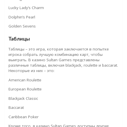
Lucky Lady’s Charm
Dolphin’s Pearl
Golden Sevens
Таблицы
Таблицы – это игра, которая заключается в попытке
игрока собрать лучшую комбинацию карт, чтобы
выиграть. В казино Sultan Games представлены
различные таблицы, включая blackjack, roulette и baccarat.
Некоторые из них – это:
American Roulette
European Roulette
Blackjack Classic
Baccarat
Caribbean Poker
Кроме того, в казино Sultan Games доступны другие