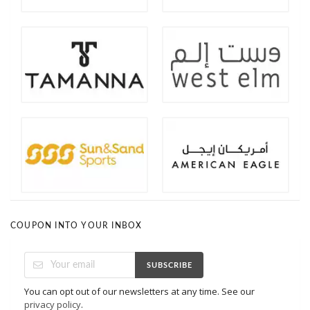
COUPON INTO YOUR INBOX
SUBSCRIBE
You can opt out of our newsletters at any time. See our
privacy policy
.