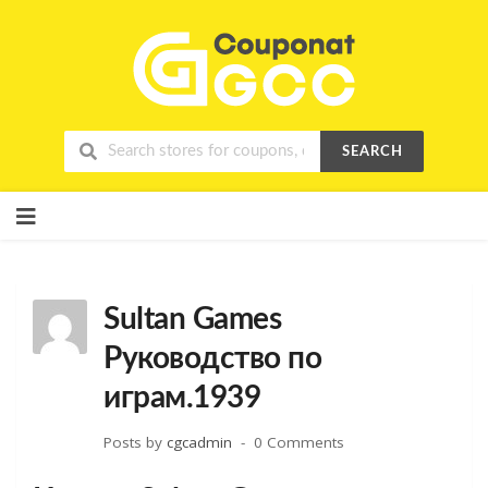
SEARCH
Skip
to
content
Sultan Games
Руководство по
играм.1939
Posts by
cgcadmin
0 Comments