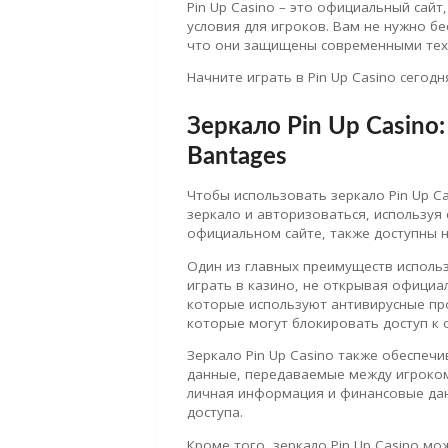
Pin Up Casino – это официальный сай
условия для игроков. Вам не нужно б
что они защищены современными тех
Начните играть в Pin Up Casino сегодн
Зеркало Pin Up Casino
Вantages
Чтобы использовать зеркало Pin Up Ca
зеркало и авторизоваться, используя 
официальном сайте, также доступны н
Один из главных преимуществ использ
играть в казино, не открывая официа
которые используют антивирусные пр
которые могут блокировать доступ к 
Зеркало Pin Up Casino также обеспечи
данные, передаваемые между игроком
личная информация и финансовые да
доступа.
Кроме того, зеркало Pin Up Casino м