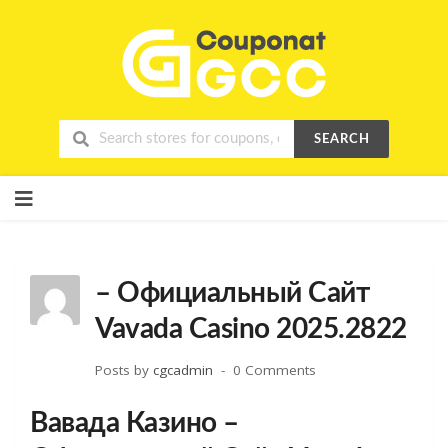
SEARCH
Skip
to
content
– Официальный Сайт
Vavada Casino 2025.2822
Posts by
cgcadmin
0 Comments
Вавада Казино –