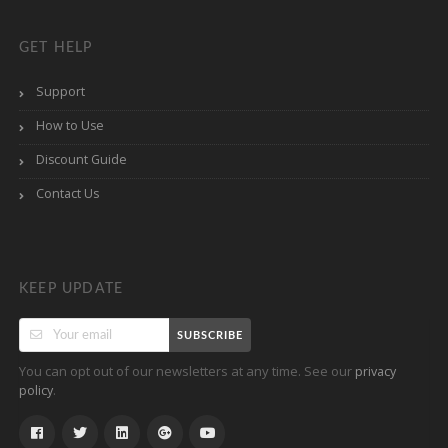
GET HELP
Support
How to Use
Discount Guide
Contact Us
KEEP UPDATE
SUBSCRIBE
You can opt out of our newsletters at any time. See our
privacy
.
policy