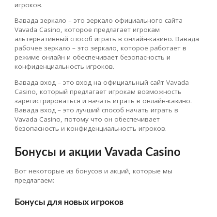
игроков.
Вавада зеркало – это зеркало официального сайта
Vavada Casino, которое предлагает игрокам
альтернативный способ играть в онлайн-казино. Вавада
рабочее зеркало – это зеркало, которое работает в
режиме онлайн и обеспечивает безопасность и
конфиденциальность игроков.
Вавада вход – это вход на официальный сайт Vavada
Casino, который предлагает игрокам возможность
зарегистрироваться и начать играть в онлайн-казино.
Вавада вход – это лучший способ начать играть в
Vavada Casino, потому что он обеспечивает
безопасность и конфиденциальность игроков.
Бонусы и акции Vavada Casino
Вот некоторые из бонусов и акций, которые мы
предлагаем:
Бонусы для новых игроков