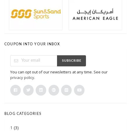
COUPON INTO YOUR INBOX
SUBSCRIBE
You can opt out of our newsletters at any time. See our
privacy policy
.
BLOG CATEGORIES
1
(3)