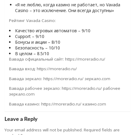
«Я не люблю, когда казино не работает, но Vavada
Casino – это исключение. Они всегда доступны»
Рейтинг Vavada Casino:
Качество игровых автоматов – 9/10
Сupport – 9/10
Бонусы и акции – 8/10
Безопасность – 10/10
В целом – 8.5/10
Вавада официальный сайт: https://moreradio.ru/
Вавада вход: https://moreradio.ru/
Вавада зеркало: https://moreradio.ru/ зеркало.com
Вавада рабочее зеркало: https://moreradio.ru/ рабочее
зеркало.com
Вавада казино: https://moreradio.ru/ казино.com
Leave a Reply
Your email address will not be published.
Required fields are