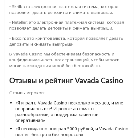
• Skrill: это электронная платежная система, которая
позволяет делать депозиты и снимать выигрыши.
• Neteller: это электронная платежная система, которая
позволяет делать депозиты и снимать выигрыши.
• Bitcoin: это криптовалюта, которая позволяет делать
депозиты и снимать выигрыши.
В Vavada Casino мы обеспечиваем безопасность и
конфиденциальность всех транзакций, чтобы игроки
могли наслаждаться игрой без беспокойств.
Отзывы и рейтинг Vavada Casino
Отзывы игроков:
«Я играл в Vavada Casino несколько месяцев, и мне
понравилось все! Игровые автоматы
разнообразные, а поддержка клиентов –
оперативная»
«Я неожиданно выиграл 5000 рублей, и Vavada Casino
платит быстро и без вопросов»