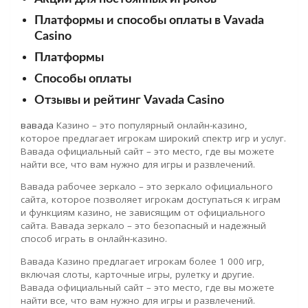
Платформы и способы оплаты в Vavada
Casino
Платформы
Способы оплаты
Отзывы и рейтинг Vavada Casino
вавада
Казино – это популярный онлайн-казино,
которое предлагает игрокам широкий спектр игр и услуг.
Вавада официальный сайт – это место, где вы можете
найти все, что вам нужно для игры и развлечений.
Вавада рабочее зеркало – это зеркало официального
сайта, которое позволяет игрокам доступаться к играм
и функциям казино, не зависящим от официального
сайта. Вавада зеркало – это безопасный и надежный
способ играть в онлайн-казино.
Вавада Казино предлагает игрокам более 1 000 игр,
включая слоты, карточные игры, рулетку и другие.
Вавада официальный сайт – это место, где вы можете
найти все, что вам нужно для игры и развлечений.