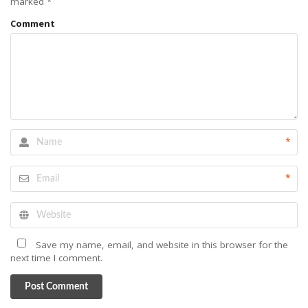
marked
*
Comment
*
*
Save my name, email, and website in this browser for the
next time I comment.
Post Comment