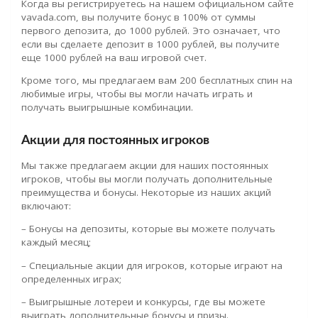
Когда вы регистрируетесь на нашем официальном сайте
vavada.com, вы получите бонус в 100% от суммы
первого депозита, до 1000 рублей. Это означает, что
если вы сделаете депозит в 1000 рублей, вы получите
еще 1000 рублей на ваш игровой счет.
Кроме того, мы предлагаем вам 200 бесплатных спин на
любимые игры, чтобы вы могли начать играть и
получать выигрышные комбинации.
Акции для постоянных игроков
Мы также предлагаем акции для наших постоянных
игроков, чтобы вы могли получать дополнительные
преимущества и бонусы. Некоторые из наших акций
включают:
– Бонусы на депозиты, которые вы можете получать
каждый месяц;
– Специальные акции для игроков, которые играют на
определенных играх;
– Выигрышные лотереи и конкурсы, где вы можете
выиграть дополнительные бонусы и призы.