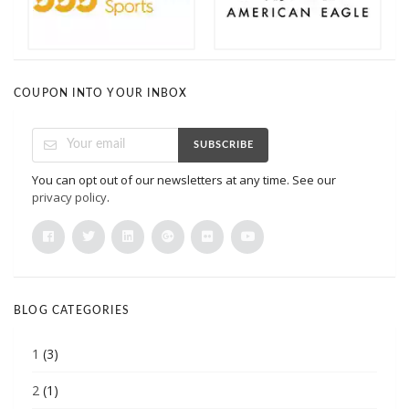
COUPON INTO YOUR INBOX
SUBSCRIBE
You can opt out of our newsletters at any time. See our
privacy policy
.
BLOG CATEGORIES
1
(3)
2
(1)