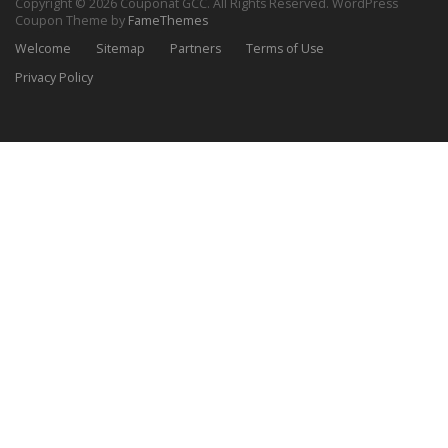
Copyright © 2026 Couponat GCC. All Rights Reserved.
WordPress
Coupon Theme by
FameThemes
Welcome
Sitemap
Partners
Terms of Use
Privacy Policy