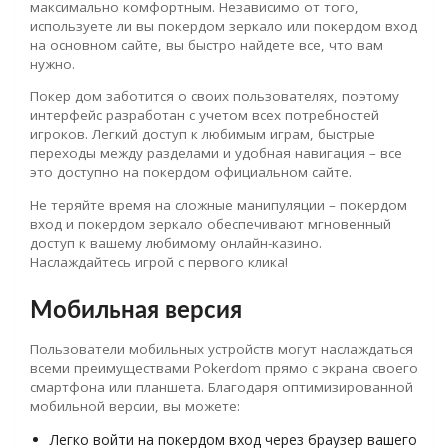
максимально комфортным. Независимо от того,
используете ли вы покердом зеркало или покердом вход
на основном сайте, вы быстро найдете все, что вам
нужно.
Покер дом заботится о своих пользователях, поэтому
интерфейс разработан с учетом всех потребностей
игроков. Легкий доступ к любимым играм, быстрые
переходы между разделами и удобная навигация – все
это доступно на покердом официальном сайте.
Не теряйте время на сложные манипуляции – покердом
вход и покердом зеркало обеспечивают мгновенный
доступ к вашему любимому онлайн-казино.
Наслаждайтесь игрой с первого клика!
Мобильная версия
Пользователи мобильных устройств могут наслаждаться
всеми преимуществами Pokerdom прямо с экрана своего
смартфона или планшета. Благодаря оптимизированной
мобильной версии, вы можете:
Легко войти на покердом вход через браузер вашего