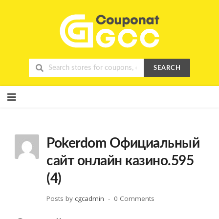
SEARCH
Skip
to
content
Pokerdom Официальный
сайт онлайн казино.595
(4)
Posts by
cgcadmin
0 Comments