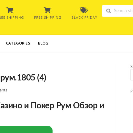
REE SHIPPING
FREE SHIPPING
BLACK FRIDAY
CATEGORIES
BLOG
S
рум.1805 (4)
ents
P
азино и Покер Рум Обзор и