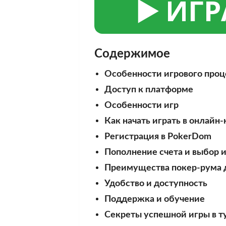
▶️ ИГ
Содержимое
Особенности игрового проц
Доступ к платформе
Особенности игр
Как начать играть в онлайн-
Регистрация в PokerDom
Пополнение счета и выбор 
Преимущества покер-рума 
Удобство и доступность
Поддержка и обучение
Секреты успешной игры в т