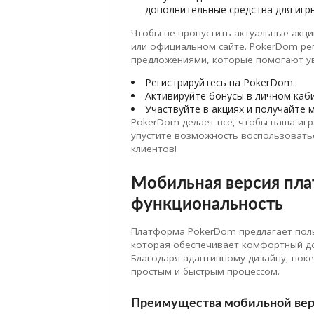
дополнительные средства для игр
Чтобы не пропустить актуальные акци
или официальном сайте. PokerDom ре
предложениями, которые помогают ув
Регистрируйтесь на PokerDom.
Активируйте бонусы в личном каб
Участвуйте в акциях и получайте 
PokerDom делает все, чтобы ваша игр
упустите возможность воспользовать
клиентов!
Мобильная версия пла
функциональность
Платформа PokerDom предлагает пол
которая обеспечивает комфортный дос
Благодаря адаптивному дизайну, пок
простым и быстрым процессом.
Преимущества мобильной ве