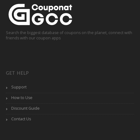
Search the biggest database of coupons on the planet, connect with
friends with our coupon apps
GET HELP
Support
How to Use
Discount Guide
Contact Us