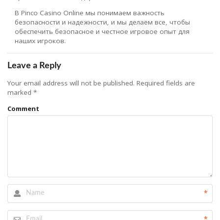
В Pinco Casino Online мы понимаем важность
безопасности и надежности, и мы делаем все, чтобы
обеспечить безопасное и честное игровое опыт для
наших игроков.
Leave a Reply
Your email address will not be published.
Required fields are
marked
*
Comment
*
*