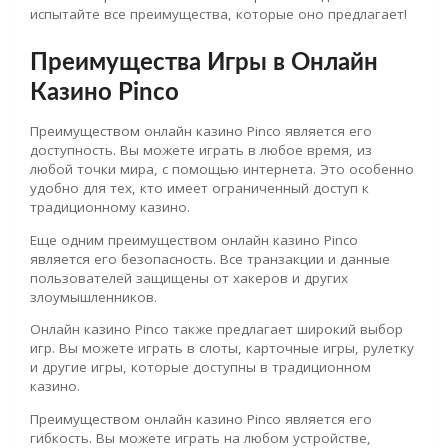
испытайте все преимущества, которые оно предлагает!
Преимущества Игры в Онлайн
Казино Pinco
Преимуществом онлайн казино Pinco является его
доступность. Вы можете играть в любое время, из
любой точки мира, с помощью интернета. Это особенно
удобно для тех, кто имеет ограниченный доступ к
традиционному казино.
Еще одним преимуществом онлайн казино Pinco
является его безопасность. Все транзакции и данные
пользователей защищены от хакеров и других
злоумышленников.
Онлайн казино Pinco также предлагает широкий выбор
игр. Вы можете играть в слоты, карточные игры, рулетку
и другие игры, которые доступны в традиционном
казино.
Преимуществом онлайн казино Pinco является его
гибкость. Вы можете играть на любом устройстве,