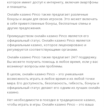
которое имеет доступ к интернету, включая смартфоны
и планшеты.
Онлайн казино Pinco также предлагает различные
бонусы и акции для своих игроков. Это может включать
в себя приветственные бонусы, бесплатные спины и
другие предложения.
Преимуществом онлайн казино Pinco является его
официальный статус. Онлайн казино Pinco является
официальным казино, которое лицензировано и
регулируется соответствующими органами.
Онлайн казино Pinco также предлагает 24/7 поддержку.
Вы можете получить помощь в любое время, если у вас
возникнут вопросы или проблемы.
В целом, онлайн казино Pinco – это уникальная
возможность играть в любое время и из любой точки
мира. Его доступность, безопасность, гибкость, бонусы и
официальный статус делают его одним из лучших онлайн
казино.
Нет необходимости в поездке в традиционное казино,
чтобы играть в игры. Онлайн казино Pinco – это ваша