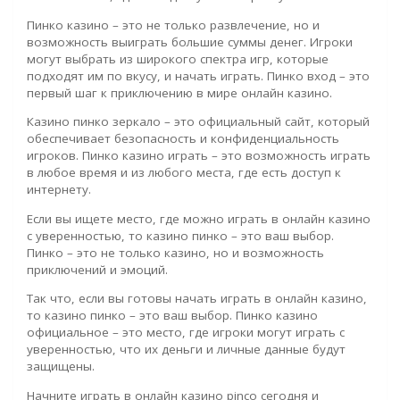
Пинко казино – это не только развлечение, но и
возможность выиграть большие суммы денег. Игроки
могут выбрать из широкого спектра игр, которые
подходят им по вкусу, и начать играть. Пинко вход – это
первый шаг к приключению в мире онлайн казино.
Казино пинко зеркало – это официальный сайт, который
обеспечивает безопасность и конфиденциальность
игроков. Пинко казино играть – это возможность играть
в любое время и из любого места, где есть доступ к
интернету.
Если вы ищете место, где можно играть в онлайн казино
с уверенностью, то казино пинко – это ваш выбор.
Пинко – это не только казино, но и возможность
приключений и эмоций.
Так что, если вы готовы начать играть в онлайн казино,
то казино пинко – это ваш выбор. Пинко казино
официальное – это место, где игроки могут играть с
уверенностью, что их деньги и личные данные будут
защищены.
Начните играть в онлайн казино pinco сегодня и