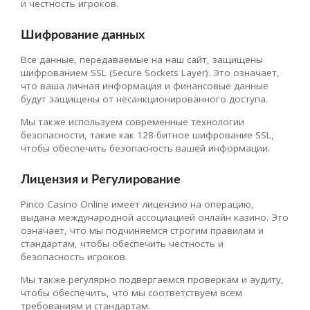
и честность игроков.
Шифрование данных
Все данные, передаваемые на наш сайт, защищены
шифрованием SSL (Secure Sockets Layer). Это означает,
что ваша личная информация и финансовые данные
будут защищены от несанкционированного доступа.
Мы также используем современные технологии
безопасности, такие как 128-битное шифрование SSL,
чтобы обеспечить безопасность вашей информации.
Лицензия и Регулирование
Pinco Casino Online имеет лицензию на операцию,
выдана международной ассоциацией онлайн казино. Это
означает, что мы подчиняемся строгим правилам и
стандартам, чтобы обеспечить честность и
безопасность игроков.
Мы также регулярно подвергаемся проверкам и аудиту,
чтобы обеспечить, что мы соответствуем всем
требованиям и стандартам.