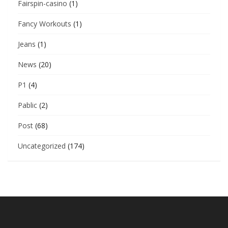
Fairspin-casino
(1)
Fancy Workouts
(1)
Jeans
(1)
News
(20)
P1
(4)
Pablic
(2)
Post
(68)
Uncategorized
(174)