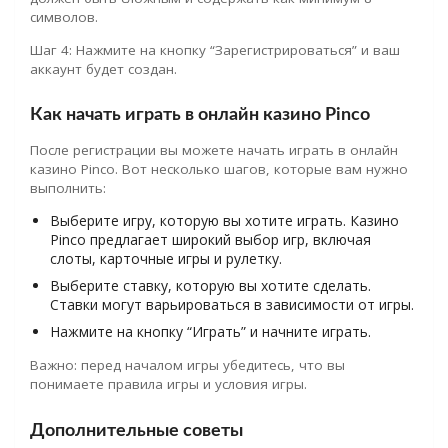
символов.
Шаг 4: Нажмите на кнопку “Зарегистрироваться” и ваш
аккаунт будет создан.
Как начать играть в онлайн казино Pinco
После регистрации вы можете начать играть в онлайн
казино Pinco. Вот несколько шагов, которые вам нужно
выполнить:
Выберите игру, которую вы хотите играть. Казино
Pinco предлагает широкий выбор игр, включая
слоты, карточные игры и рулетку.
Выберите ставку, которую вы хотите сделать.
Ставки могут варьироваться в зависимости от игры.
Нажмите на кнопку “Играть” и начните играть.
Важно: перед началом игры убедитесь, что вы
понимаете правила игры и условия игры.
Дополнительные советы