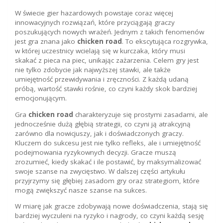
W świecie gier hazardowych powstaje coraz więcej
innowacyjnych rozwiązań, które przyciągają graczy
poszukujących nowych wrażeń. Jednym z takich fenomenów
jest gra znana jako
chicken road
. To ekscytująca rozgrywka,
w której uczestnicy wcielają się w kurczaka, który musi
skakać z pieca na piec, unikając zażarzenia. Celem gry jest
nie tylko zdobycie jak najwyższej stawki, ale także
umiejętność przewidywania i zręczności. Z każdą udaną
próbą, wartość stawki rośnie, co czyni każdy skok bardziej
emocjonującym.
Gra
chicken road
charakteryzuje się prostymi zasadami, ale
jednocześnie dużą głębią strategii, co czyni ją atrakcyjną
zarówno dla nowicjuszy, jak i doświadczonych graczy.
Kluczem do sukcesu jest nie tylko refleks, ale i umiejętność
podejmowania ryzykownych decyzji. Gracze muszą
zrozumieć, kiedy skakać i ile postawić, by maksymalizować
swoje szanse na zwycięstwo. W dalszej części artykułu
przyjrzymy się głębiej zasadom gry oraz strategiom, które
mogą zwiększyć nasze szanse na sukces.
W miarę jak gracze zdobywają nowe doświadczenia, stają się
bardziej wyczuleni na ryzyko i nagrody, co czyni każdą sesję