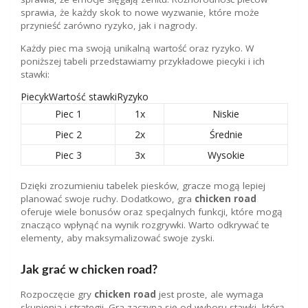
sprawia, że każdy skok to nowe wyzwanie, które może
przynieść zarówno ryzyko, jak i nagrody.
Każdy piec ma swoją unikalną wartość oraz ryzyko. W
poniższej tabeli przedstawiamy przykładowe piecyki i ich
stawki:
PiecykWartość stawkiRyzyko
Piec 1
1x
Niskie
Piec 2
2x
Średnie
Piec 3
3x
Wysokie
Dzięki zrozumieniu tabelek piesków, gracze mogą lepiej
planować swoje ruchy. Dodatkowo, gra
chicken road
oferuje wiele bonusów oraz specjalnych funkcji, które mogą
znacząco wpłynąć na wynik rozgrywki. Warto odkrywać te
elementy, aby maksymalizować swoje zyski.
Jak grać w chicken road?
Rozpoczęcie gry
chicken road
jest proste, ale wymaga
skupienia i strategii. Gra zaczyna się od wyboru stawki, którą