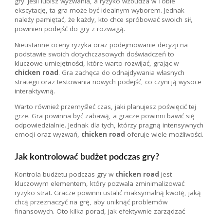
gry. Jeśli lubisz wyzwania, a ryzyko wzbudza w Tobie
ekscytację, ta gra może być idealnym wyborem. Jednak
należy pamiętać, że każdy, kto chce spróbować swoich sił,
powinien podejść do gry z rozwagą.
Nieustanne oceny ryzyka oraz podejmowanie decyzji na
podstawie swoich dotychczasowych doświadczeń to
kluczowe umiejętności, które warto rozwijać, grając w
chicken road
. Gra zachęca do odnajdywania własnych
strategii oraz testowania nowych podejść, co czyni ją wysoce
interaktywną.
Warto również przemyśleć czas, jaki planujesz poświęcić tej
grze. Gra powinna być zabawą, a gracze powinni bawić się
odpowiedzialnie. Jednak dla tych, którzy pragną intensywnych
emocji oraz wyzwań,
chicken road
oferuje wiele możliwości.
Jak kontrolować budżet podczas gry?
Kontrola budżetu podczas gry w
chicken road
jest
kluczowym elementem, który pozwala zminimalizować
ryzyko strat. Gracze powinni ustalić maksymalną kwotę, jaką
chcą przeznaczyć na grę, aby uniknąć problemów
finansowych. Oto kilka porad, jak efektywnie zarządzać