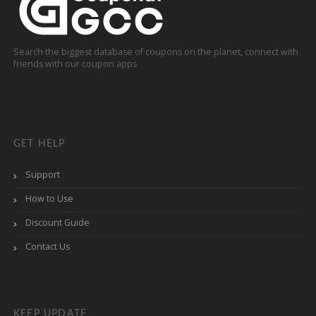
Search the biggest database of coupons on the planet, connect with
friends with our coupon apps
GET HELP
Support
How to Use
Discount Guide
Contact Us
KEEP UPDATE