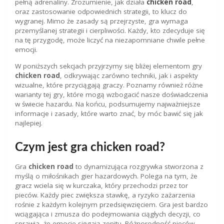
pełną adrenaliny. Zrozumienie, jak działa
chicken road
,
oraz zastosowanie odpowiednich strategii, to klucz do
wygranej. Mimo że zasady są przejrzyste, gra wymaga
przemyślanej strategii i cierpliwości. Każdy, kto zdecyduje się
na tę przygodę, może liczyć na niezapomniane chwile pełne
emocji.
W poniższych sekcjach przyjrzymy się bliżej elementom gry
chicken road
, odkrywając zarówno techniki, jak i aspekty
wizualne, które przyciągają graczy. Poznamy również różne
warianty tej gry, które mogą wzbogacić nasze doświadczenia
w świecie hazardu. Na końcu, podsumujemy najważniejsze
informacje i zasady, które warto znać, by móc bawić się jak
najlepiej.
Czym jest gra chicken road?
Gra
chicken road
to dynamizująca rozgrywka stworzona z
myślą o miłośnikach gier hazardowych. Polega na tym, że
gracz wciela się w kurczaka, który przechodzi przez tor
pieców. Każdy piec zwiększa stawkę, a ryzyko zażarzenia
rośnie z każdym kolejnym przedsięwzięciem. Gra jest bardzo
wciągająca i zmusza do podejmowania ciągłych decyzji, co
sprawia, że emocje sięgają zenitu. Różnorodność pieców